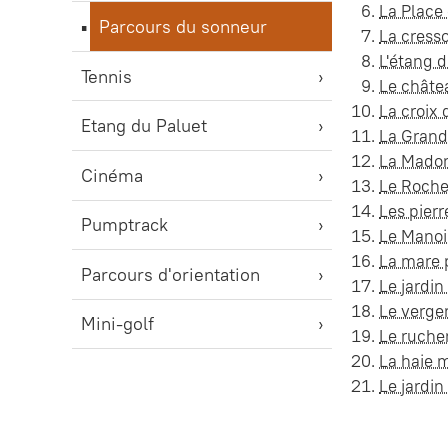
La Place
Parcours du sonneur
La cress
L'étang 
Tennis
Le châte
La croix 
Etang du Paluet
La Grand
La Madon
Cinéma
Le Roche
Les pierr
Pumptrack
Le Manoi
La mare
Parcours d'orientation
Le jardin
Le verge
Mini-golf
Le ruche
La haie m
Le jardin