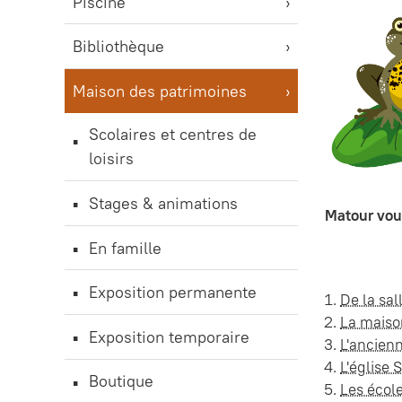
Piscine
Bibliothèque
Maison des patrimoines
Scolaires et centres de
loisirs
Stages & animations
Matour vous
En famille
Exposition permanente
De la sal
La maiso
Exposition temporaire
L'ancienn
L'église 
Boutique
Les école