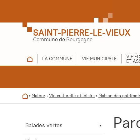
SAINT-PIERRE-LE-VIEUX
Commune de Bourgogne
VIE É
LA COMMUNE
VIE MUNICIPALE
ET AS
›
Matour
›
Vie culturelle et loisirs
›
Maison des patrimoi
Par
Balades vertes