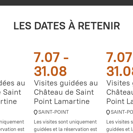
LES DATES À RETENIR
7.07 -
7.07
31.08
31.0
idées au
Visites guidées au
Visites
 Saint
Château de Saint
Château
rtine
Point Lamartine
Point L
SAINT-POINT
SAINT-P
 uniquement
Les visites sont uniquement
Les visites
ervation est
guidées et la réservation est
guidées et l