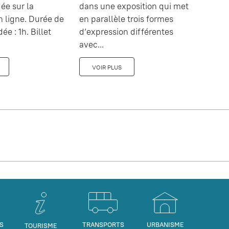
e sur la
dans une exposition qui met
en ligne. Durée de
en parallèle trois formes
dée : 1h. Billet
d’expression différentes
avec...
VOIR PLUS
S
TRANSPORTS
URBANISME
TOURISME