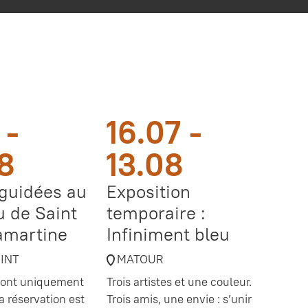
 -
16.07 -
8
13.08
 guidées au
Exposition
 de Saint
temporaire :
amartine
Infiniment bleu
OINT
MATOUR
 sont uniquement
Trois artistes et une couleur.
a réservation est
Trois amis, une envie : s’unir