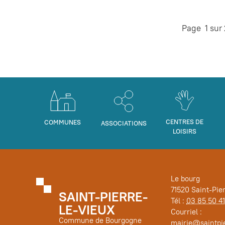
Page 1 sur
CENTRES DE
COMMUNES
ASSOCIATIONS
LOISIRS
Le bourg
71520 Saint-Pie
SAINT-PIERRE-
Tél :
03 85 50 41
LE-VIEUX
Courriel :
Commune de Bourgogne
mairie@saintpie