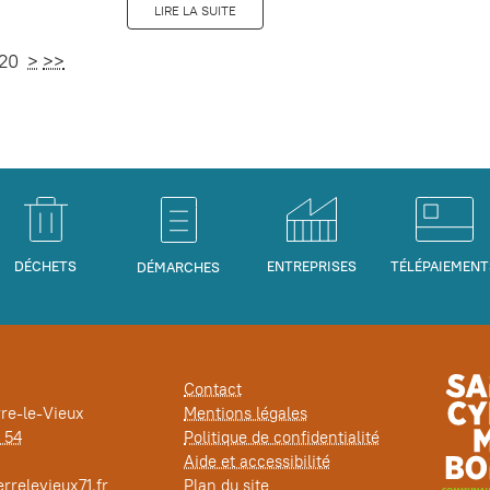
LIRE LA SUITE
 20
>
>>
DÉCHETS
ENTREPRISES
TÉLÉPAIEMENT
DÉMARCHES
Contact
rre-le-Vieux
Mentions légales
 54
Politique de confidentialité
Aide et accessibilité
rrelevieux71.fr
Plan du site